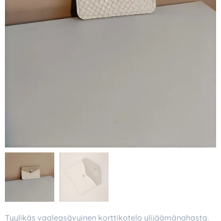
Tyylikäs vaaleasävyinen korttikotelo ylijäämänahasta.