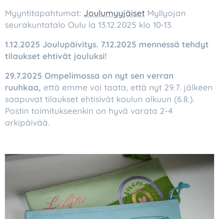
Myyntitapahtumat:
Joulumyyjäiset
Myllyojan
seurakuntatalo Oulu la 13.12.2025 klo 10-13.
1.12.2025 Joulupäivitys. 7.12.2025 mennessä tehdyt
tilaukset ehtivät jouluksi!
29.7.2025 Ompelimossa on nyt sen verran
ruuhkaa,
että emme voi taata, että nyt 29.7. jälkeen
saapuvat tilaukset ehtisivät koulun alkuun (6.8.).
Postin toimitukseenkin on hyvä varata 2-4
arkipäivää.