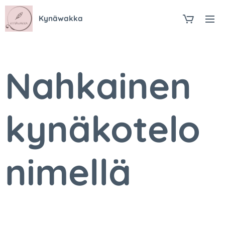
Kynäwakka
Nahkainen
kynäkotelo
nimellä