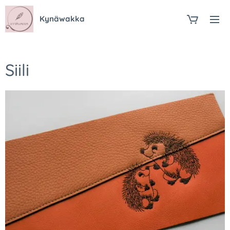
Kynäwakka
Siili