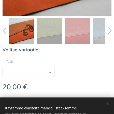
Valitse variaatio:
vaaleansininen/hopeanharmaa
Väri
metsän vihreät
punertavat
20,00
€
Käytämme evästeitä mahdollistaaksemme